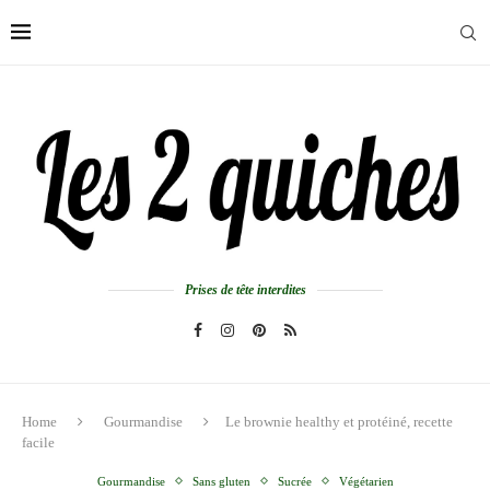
Prises de tête interdites
Home
Gourmandise
Le brownie healthy et protéiné, recette
facile
Gourmandise
Sans gluten
Sucrée
Végétarien