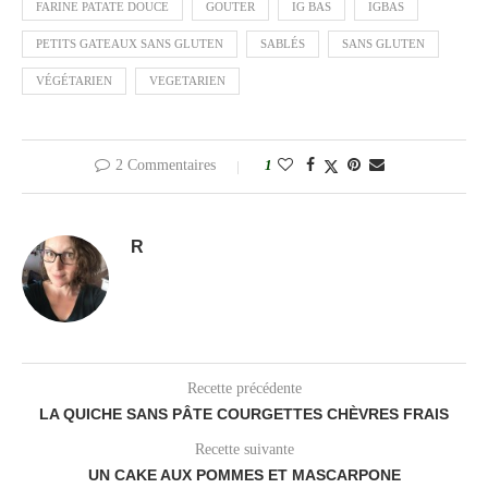
FARINE PATATE DOUCE
GOUTER
IG BAS
IGBAS
PETITS GATEAUX SANS GLUTEN
SABLÉS
SANS GLUTEN
VÉGÉTARIEN
VEGETARIEN
2 Commentaires
1
R
Recette précédente
LA QUICHE SANS PÂTE COURGETTES CHÈVRES FRAIS
Recette suivante
UN CAKE AUX POMMES ET MASCARPONE