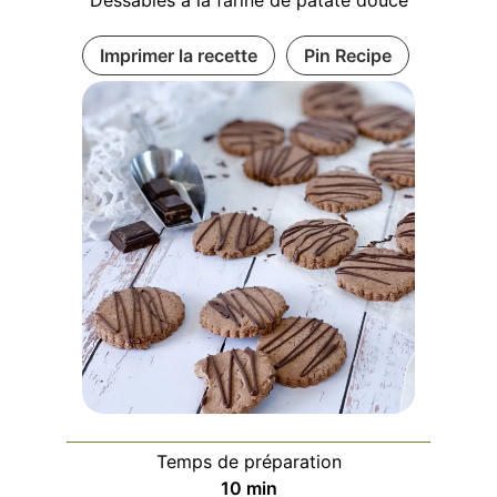
Dessablés à la farine de patate douce
Imprimer la recette
Pin Recipe
Temps de préparation
minutes
10
min