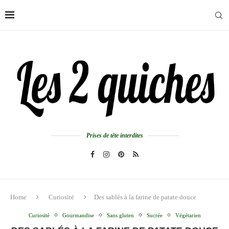
Prises de tête interdites
Home
Curiosité
Des sablés à la farine de patate douce
Curiosité
Gourmandise
Sans gluten
Sucrée
Végétarien