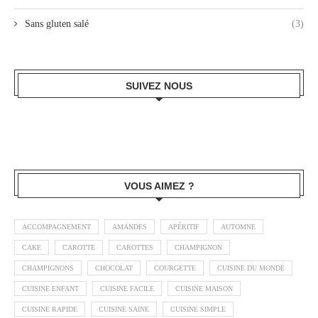
Sans gluten salé
(3)
SUIVEZ NOUS
VOUS AIMEZ ?
ACCOMPAGNEMENT
AMANDES
APÉRITIF
AUTOMNE
CAKE
CAROTTE
CAROTTES
CHAMPIGNON
CHAMPIGNONS
CHOCOLAT
COURGETTE
CUISINE DU MONDE
CUISINE ENFANT
CUISINE FACILE
CUISINE MAISON
CUISINE RAPIDE
CUISINE SAINE
CUISINE SIMPLE