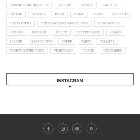
CUISINE TRADITIONNELLE
DESSERT
ENTRÉE
GATEAUX
GÂTEAU
HEALTHY
HIVER
IG BAS
IGBAS
NOISETTES
PETITS FOURS
PETITS GATEAUX SANS GLUTEN
PLAT FAMILIAL
POISSON
POIVRON
POULET
RECETTE SAINE
SABLÉS
SALADE
SANS GLUTEN
SOUPE
TARTE
TOMATES
TOURTE QUICHE TARTE
VEGETARIEN
VIANDE
VÉGÉTARIEN
INSTAGRAM