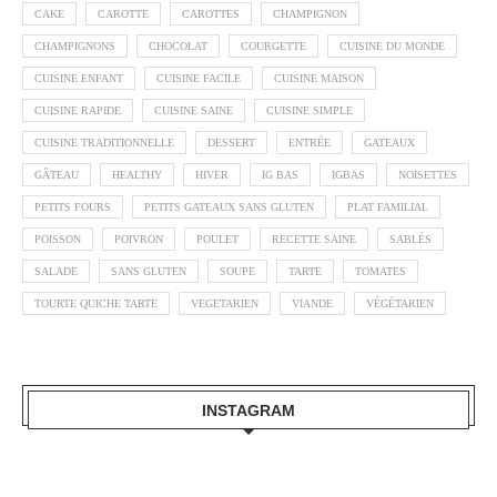
CAKE
CAROTTE
CAROTTES
CHAMPIGNON
CHAMPIGNONS
CHOCOLAT
COURGETTE
CUISINE DU MONDE
CUISINE ENFANT
CUISINE FACILE
CUISINE MAISON
CUISINE RAPIDE
CUISINE SAINE
CUISINE SIMPLE
CUISINE TRADITIONNELLE
DESSERT
ENTRÉE
GATEAUX
GÂTEAU
HEALTHY
HIVER
IG BAS
IGBAS
NOISETTES
PETITS FOURS
PETITS GATEAUX SANS GLUTEN
PLAT FAMILIAL
POISSON
POIVRON
POULET
RECETTE SAINE
SABLÉS
SALADE
SANS GLUTEN
SOUPE
TARTE
TOMATES
TOURTE QUICHE TARTE
VEGETARIEN
VIANDE
VÉGÉTARIEN
INSTAGRAM