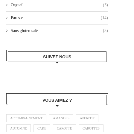
Orgueil
(3)
Paresse
(14)
Sans gluten salé
(3)
SUIVEZ NOUS
VOUS AIMEZ ?
ACCOMPAGNEMENT
AMANDES
APÉRITIF
AUTOMNE
CAKE
CAROTTE
CAROTTES