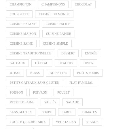
CHAMPIGNON
CHAMPIGNONS
CHOCOLAT
COURGETTE
CUISINE DU MONDE
CUISINE ENFANT
CUISINE FACILE
CUISINE MAISON
CUISINE RAPIDE
CUISINE SAINE
CUISINE SIMPLE
CUISINE TRADITIONNELLE
DESSERT
ENTRÉE
GATEAUX
GÂTEAU
HEALTHY
HIVER
IG BAS
IGBAS
NOISETTES
PETITS FOURS
PETITS GATEAUX SANS GLUTEN
PLAT FAMILIAL
POISSON
POIVRON
POULET
RECETTE SAINE
SABLÉS
SALADE
SANS GLUTEN
SOUPE
TARTE
TOMATES
TOURTE QUICHE TARTE
VEGETARIEN
VIANDE