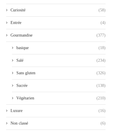
Curiosité
(58)
Entrée
(4)
Gourmandise
(377)
basique
(18)
Salé
(234)
Sans gluten
(326)
Sucrée
(138)
Végétarien
(210)
Luxure
(16)
Non classé
(6)