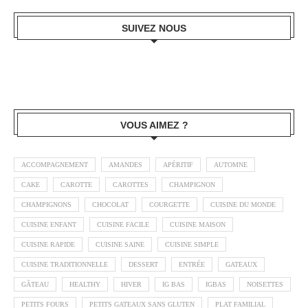
SUIVEZ NOUS
VOUS AIMEZ ?
ACCOMPAGNEMENT
AMANDES
APÉRITIF
AUTOMNE
CAKE
CAROTTE
CAROTTES
CHAMPIGNON
CHAMPIGNONS
CHOCOLAT
COURGETTE
CUISINE DU MONDE
CUISINE ENFANT
CUISINE FACILE
CUISINE MAISON
CUISINE RAPIDE
CUISINE SAINE
CUISINE SIMPLE
CUISINE TRADITIONNELLE
DESSERT
ENTRÉE
GATEAUX
GÂTEAU
HEALTHY
HIVER
IG BAS
IGBAS
NOISETTES
PETITS FOURS
PETITS GATEAUX SANS GLUTEN
PLAT FAMILIAL