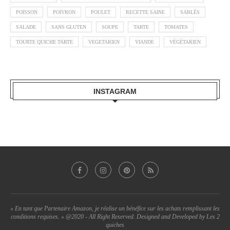
POISSON
POIVRON
POULET
RECETTE SAINE
SABLÉS
SALADE
SANS GLUTEN
SOUPE
TARTE
TOMATES
TOURTE QUICHE TARTE
VEGETARIEN
VIANDE
VÉGÉTARIEN
INSTAGRAM
« En tant que Partenaire Amazon, je réalise un bénéfice sur les achats remplissant les
conditions requises. » @2020 - All Right Reserved. Designed and Developed by Les 2
quiches