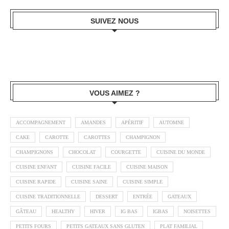
SUIVEZ NOUS
VOUS AIMEZ ?
ACCOMPAGNEMENT
AMANDES
APÉRITIF
AUTOMNE
CAKE
CAROTTE
CAROTTES
CHAMPIGNON
CHAMPIGNONS
CHOCOLAT
COURGETTE
CUISINE DU MONDE
CUISINE ENFANT
CUISINE FACILE
CUISINE MAISON
CUISINE RAPIDE
CUISINE SAINE
CUISINE SIMPLE
CUISINE TRADITIONNELLE
DESSERT
ENTRÉE
GATEAUX
GÂTEAU
HEALTHY
HIVER
IG BAS
IGBAS
NOISETTES
PETITS FOURS
PETITS GATEAUX SANS GLUTEN
PLAT FAMILIAL