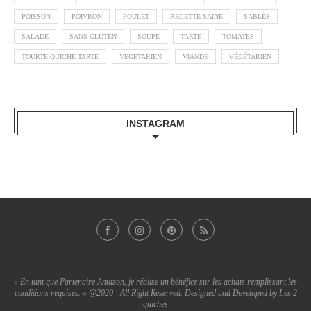
POISSON
POIVRON
POULET
RECETTE SAINE
SABLÉS
SALADE
SANS GLUTEN
SOUPE
TARTE
TOMATES
TOURTE QUICHE TARTE
VEGETARIEN
VIANDE
VÉGÉTARIEN
INSTAGRAM
« En tant que Partenaire Amazon, je réalise un bénéfice sur les achats remplissant les
conditions requises. » @2020 - All Right Reserved. Designed and Developed by Les 2
quiches