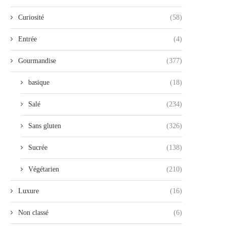
Curiosité
(58)
Entrée
(4)
Gourmandise
(377)
basique
(18)
Salé
(234)
Sans gluten
(326)
Sucrée
(138)
Végétarien
(210)
Luxure
(16)
Non classé
(6)