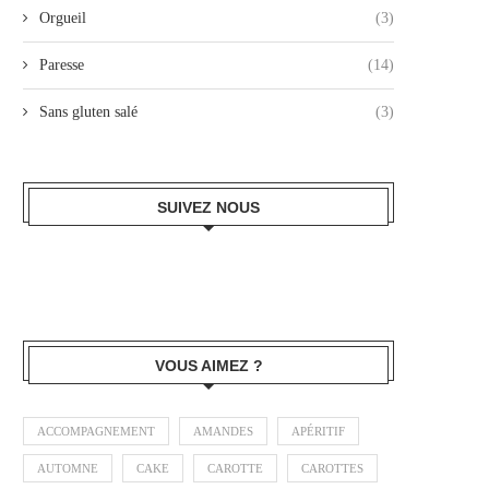
Orgueil
(3)
Paresse
(14)
Sans gluten salé
(3)
SUIVEZ NOUS
VOUS AIMEZ ?
ACCOMPAGNEMENT
AMANDES
APÉRITIF
AUTOMNE
CAKE
CAROTTE
CAROTTES