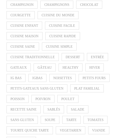
CHAMPIGNON
CHAMPIGNONS
CHOCOLAT
COURGETTE
CUISINE DU MONDE
CUISINE ENFANT
CUISINE FACILE
CUISINE MAISON
CUISINE RAPIDE
CUISINE SAINE
CUISINE SIMPLE
CUISINE TRADITIONNELLE
DESSERT
ENTRÉE
GATEAUX
GÂTEAU
HEALTHY
HIVER
IG BAS
IGBAS
NOISETTES
PETITS FOURS
PETITS GATEAUX SANS GLUTEN
PLAT FAMILIAL
POISSON
POIVRON
POULET
RECETTE SAINE
SABLÉS
SALADE
SANS GLUTEN
SOUPE
TARTE
TOMATES
TOURTE QUICHE TARTE
VEGETARIEN
VIANDE