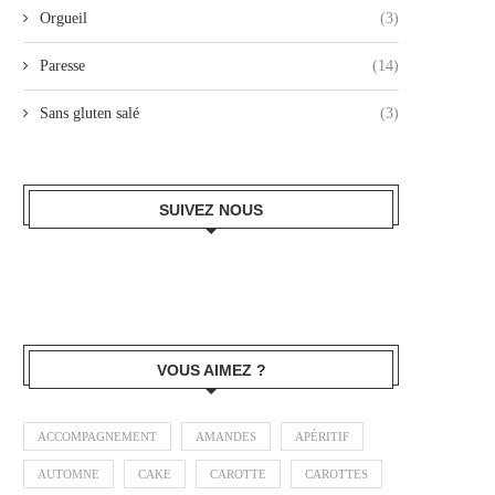
Orgueil
(3)
Paresse
(14)
Sans gluten salé
(3)
SUIVEZ NOUS
VOUS AIMEZ ?
ACCOMPAGNEMENT
AMANDES
APÉRITIF
AUTOMNE
CAKE
CAROTTE
CAROTTES