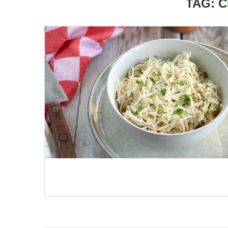
TAG:
C