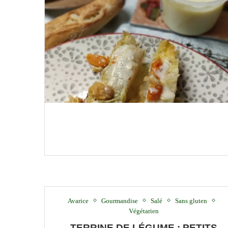
Avarice
Gourmandise
Salé
Sans gluten
Végétarien
TERRINE DE LÉGUME : PETITS