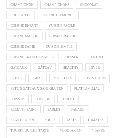
CHAMPIGNON
CHAMPIGNONS
CHOCOLAT
COURGETTE
CUISINE DU MONDE
CUISINE ENFANT
CUISINE FACILE
CUISINE MAISON
CUISINE RAPIDE
CUISINE SAINE
CUISINE SIMPLE
CUISINE TRADITIONNELLE
DESSERT
ENTRÉE
GATEAUX
GÂTEAU
HEALTHY
HIVER
IG BAS
IGBAS
NOISETTES
PETITS FOURS
PETITS GATEAUX SANS GLUTEN
PLAT FAMILIAL
POISSON
POIVRON
POULET
RECETTE SAINE
SABLÉS
SALADE
SANS GLUTEN
SOUPE
TARTE
TOMATES
TOURTE QUICHE TARTE
VEGETARIEN
VIANDE