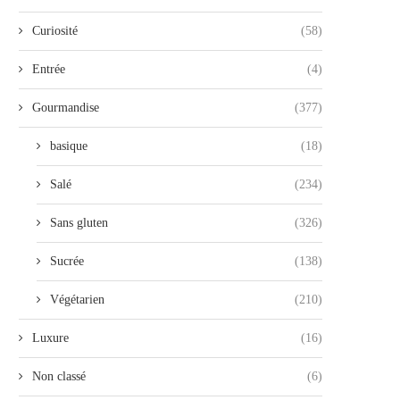
Curiosité
(58)
Entrée
(4)
Gourmandise
(377)
basique
(18)
Salé
(234)
Sans gluten
(326)
Sucrée
(138)
Végétarien
(210)
Luxure
(16)
Non classé
(6)