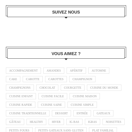
SUIVEZ NOUS
VOUS AIMEZ ?
ACCOMPAGNEMENT
AMANDES
APÉRITIF
AUTOMNE
CAKE
CAROTTE
CAROTTES
CHAMPIGNON
CHAMPIGNONS
CHOCOLAT
COURGETTE
CUISINE DU MONDE
CUISINE ENFANT
CUISINE FACILE
CUISINE MAISON
CUISINE RAPIDE
CUISINE SAINE
CUISINE SIMPLE
CUISINE TRADITIONNELLE
DESSERT
ENTRÉE
GATEAUX
GÂTEAU
HEALTHY
HIVER
IG BAS
IGBAS
NOISETTES
PETITS FOURS
PETITS GATEAUX SANS GLUTEN
PLAT FAMILIAL