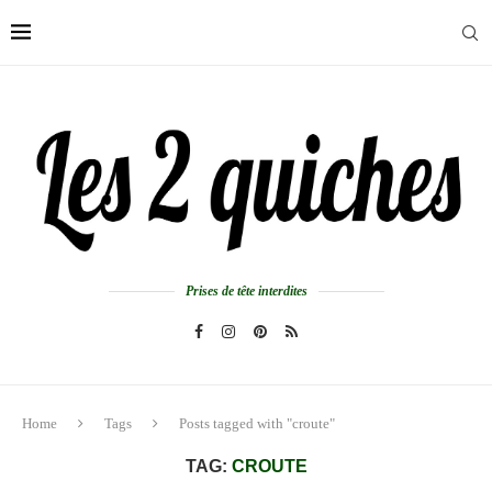
Prises de tête interdites
Home
Tags
Posts tagged with "croute"
TAG:
CROUTE