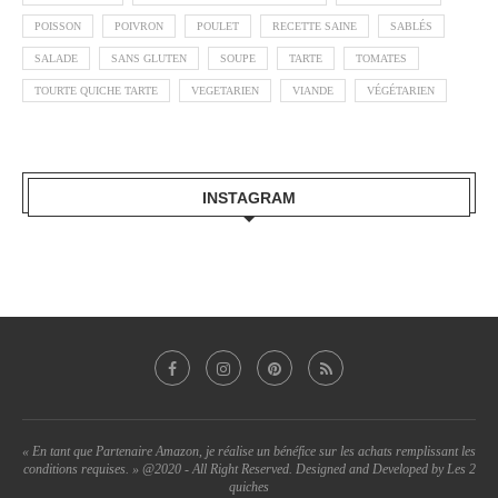
POISSON
POIVRON
POULET
RECETTE SAINE
SABLÉS
SALADE
SANS GLUTEN
SOUPE
TARTE
TOMATES
TOURTE QUICHE TARTE
VEGETARIEN
VIANDE
VÉGÉTARIEN
INSTAGRAM
« En tant que Partenaire Amazon, je réalise un bénéfice sur les achats remplissant les
conditions requises. » @2020 - All Right Reserved. Designed and Developed by Les 2
quiches