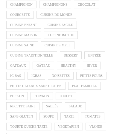
CHAMPIGNON
CHAMPIGNONS
CHOCOLAT
COURGETTE
CUISINE DU MONDE
CUISINE ENFANT
CUISINE FACILE
CUISINE MAISON
CUISINE RAPIDE
CUISINE SAINE
CUISINE SIMPLE
CUISINE TRADITIONNELLE
DESSERT
ENTRÉE
GATEAUX
GÂTEAU
HEALTHY
HIVER
IG BAS
IGBAS
NOISETTES
PETITS FOURS
PETITS GATEAUX SANS GLUTEN
PLAT FAMILIAL
POISSON
POIVRON
POULET
RECETTE SAINE
SABLÉS
SALADE
SANS GLUTEN
SOUPE
TARTE
TOMATES
TOURTE QUICHE TARTE
VEGETARIEN
VIANDE