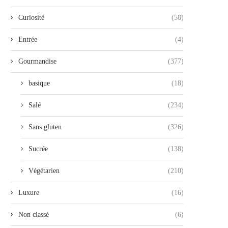
Curiosité
(58)
Entrée
(4)
Gourmandise
(377)
basique
(18)
Salé
(234)
Sans gluten
(326)
Sucrée
(138)
Végétarien
(210)
Luxure
(16)
Non classé
(6)