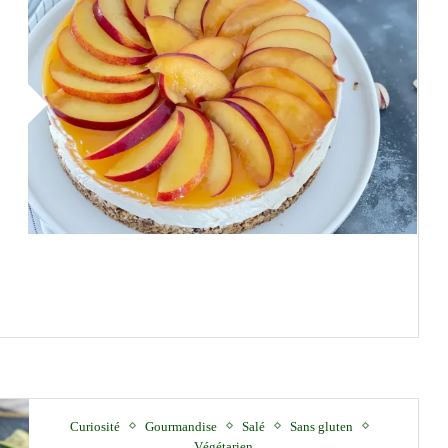
Curiosité
Gourmandise
Salé
Sans gluten
Végétarien