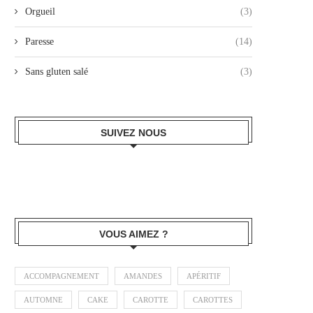
Orgueil
(3)
Paresse
(14)
Sans gluten salé
(3)
SUIVEZ NOUS
VOUS AIMEZ ?
ACCOMPAGNEMENT
AMANDES
APÉRITIF
AUTOMNE
CAKE
CAROTTE
CAROTTES