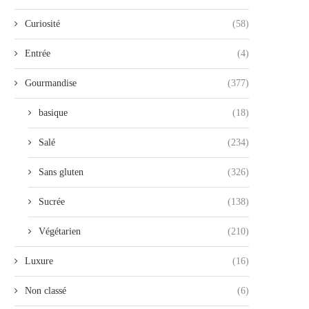
Curiosité
(58)
Entrée
(4)
Gourmandise
(377)
basique
(18)
Salé
(234)
Sans gluten
(326)
Sucrée
(138)
Végétarien
(210)
Luxure
(16)
Non classé
(6)