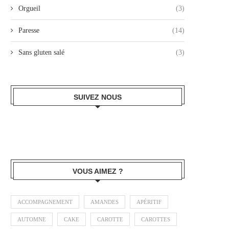
Orgueil
(3)
Paresse
(14)
Sans gluten salé
(3)
SUIVEZ NOUS
VOUS AIMEZ ?
ACCOMPAGNEMENT
AMANDES
APÉRITIF
AUTOMNE
CAKE
CAROTTE
CAROTTES