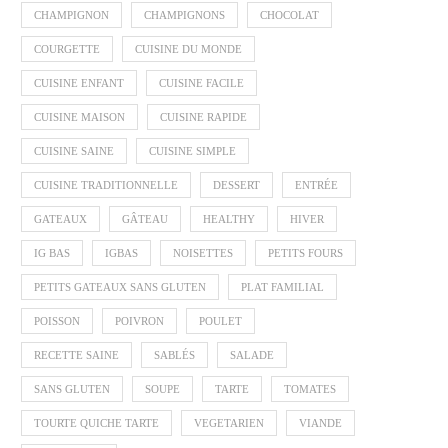
CHAMPIGNON
CHAMPIGNONS
CHOCOLAT
COURGETTE
CUISINE DU MONDE
CUISINE ENFANT
CUISINE FACILE
CUISINE MAISON
CUISINE RAPIDE
CUISINE SAINE
CUISINE SIMPLE
CUISINE TRADITIONNELLE
DESSERT
ENTRÉE
GATEAUX
GÂTEAU
HEALTHY
HIVER
IG BAS
IGBAS
NOISETTES
PETITS FOURS
PETITS GATEAUX SANS GLUTEN
PLAT FAMILIAL
POISSON
POIVRON
POULET
RECETTE SAINE
SABLÉS
SALADE
SANS GLUTEN
SOUPE
TARTE
TOMATES
TOURTE QUICHE TARTE
VEGETARIEN
VIANDE