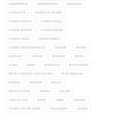
CHAMPIGNON
CHAMPIGNONS
CHOCOLAT
COURGETTE
CUISINE DU MONDE
CUISINE ENFANT
CUISINE FACILE
CUISINE MAISON
CUISINE RAPIDE
CUISINE SAINE
CUISINE SIMPLE
CUISINE TRADITIONNELLE
DESSERT
ENTRÉE
GATEAUX
GÂTEAU
HEALTHY
HIVER
IG BAS
IGBAS
NOISETTES
PETITS FOURS
PETITS GATEAUX SANS GLUTEN
PLAT FAMILIAL
POISSON
POIVRON
POULET
RECETTE SAINE
SABLÉS
SALADE
SANS GLUTEN
SOUPE
TARTE
TOMATES
TOURTE QUICHE TARTE
VEGETARIEN
VIANDE