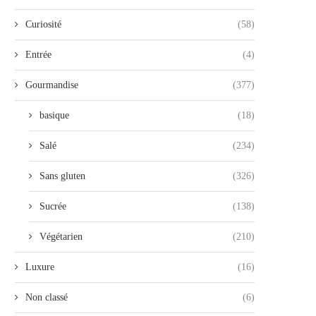
Curiosité
(58)
Entrée
(4)
Gourmandise
(377)
basique
(18)
Salé
(234)
Sans gluten
(326)
Sucrée
(138)
Végétarien
(210)
Luxure
(16)
Non classé
(6)