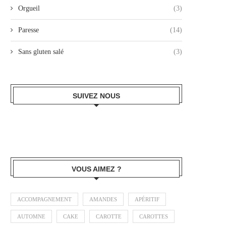
Orgueil
(3)
Paresse
(14)
Sans gluten salé
(3)
SUIVEZ NOUS
VOUS AIMEZ ?
ACCOMPAGNEMENT
AMANDES
APÉRITIF
AUTOMNE
CAKE
CAROTTE
CAROTTES