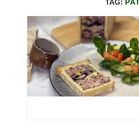
TAG:
PÂ