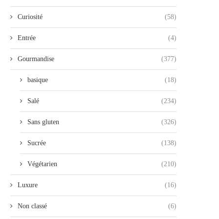
Curiosité
(58)
Entrée
(4)
Gourmandise
(377)
basique
(18)
Salé
(234)
Sans gluten
(326)
Sucrée
(138)
Végétarien
(210)
Luxure
(16)
Non classé
(6)