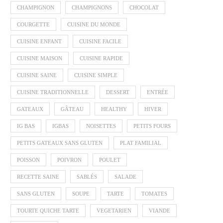
CHAMPIGNON
CHAMPIGNONS
CHOCOLAT
COURGETTE
CUISINE DU MONDE
CUISINE ENFANT
CUISINE FACILE
CUISINE MAISON
CUISINE RAPIDE
CUISINE SAINE
CUISINE SIMPLE
CUISINE TRADITIONNELLE
DESSERT
ENTRÉE
GATEAUX
GÂTEAU
HEALTHY
HIVER
IG BAS
IGBAS
NOISETTES
PETITS FOURS
PETITS GATEAUX SANS GLUTEN
PLAT FAMILIAL
POISSON
POIVRON
POULET
RECETTE SAINE
SABLÉS
SALADE
SANS GLUTEN
SOUPE
TARTE
TOMATES
TOURTE QUICHE TARTE
VEGETARIEN
VIANDE