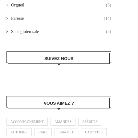
Orgueil
(3)
Paresse
(14)
Sans gluten salé
(3)
SUIVEZ NOUS
VOUS AIMEZ ?
ACCOMPAGNEMENT
AMANDES
APÉRITIF
AUTOMNE
CAKE
CAROTTE
CAROTTES