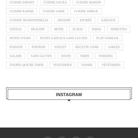
CUISINE ENFANT
CUISINE FACILE
CUISINE MAISON
CUISINE RAPIDE
CUISINE SAINE
CUISINE SIMPLE
CUISINE TRADITIONNELLE
DESSERT
ENTRÉE
GATEAUX
GÂTEAU
HEALTHY
HIVER
IG BAS
IGBAS
NOISETTES
PETITS FOURS
PETITS GATEAUX SANS GLUTEN
PLAT FAMILIAL
POISSON
POIVRON
POULET
RECETTE SAINE
SABLÉS
SALADE
SANS GLUTEN
SOUPE
TARTE
TOMATES
TOURTE QUICHE TARTE
VEGETARIEN
VIANDE
VÉGÉTARIEN
INSTAGRAM