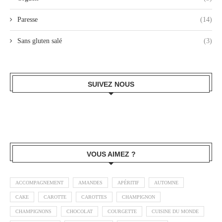
Paresse
(14)
Sans gluten salé
(3)
SUIVEZ NOUS
VOUS AIMEZ ?
ACCOMPAGNEMENT
AMANDES
APÉRITIF
AUTOMNE
CAKE
CAROTTE
CAROTTES
CHAMPIGNON
CHAMPIGNONS
CHOCOLAT
COURGETTE
CUISINE DU MONDE