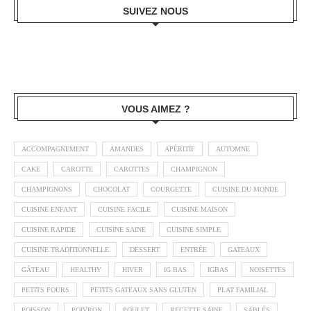
SUIVEZ NOUS
VOUS AIMEZ ?
ACCOMPAGNEMENT
AMANDES
APÉRITIF
AUTOMNE
CAKE
CAROTTE
CAROTTES
CHAMPIGNON
CHAMPIGNONS
CHOCOLAT
COURGETTE
CUISINE DU MONDE
CUISINE ENFANT
CUISINE FACILE
CUISINE MAISON
CUISINE RAPIDE
CUISINE SAINE
CUISINE SIMPLE
CUISINE TRADITIONNELLE
DESSERT
ENTRÉE
GATEAUX
GÂTEAU
HEALTHY
HIVER
IG BAS
IGBAS
NOISETTES
PETITS FOURS
PETITS GATEAUX SANS GLUTEN
PLAT FAMILIAL
POISSON
POIVRON
POULET
RECETTE SAINE
SABLÉS