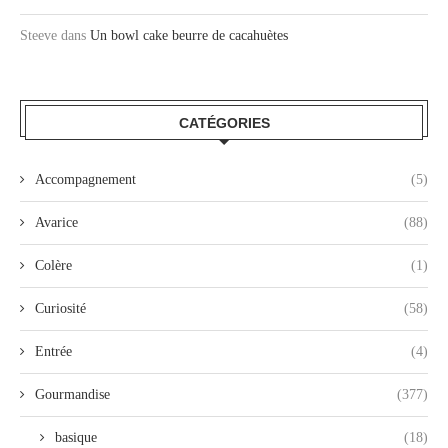
Steeve
dans
Un bowl cake beurre de cacahuètes
CATÉGORIES
Accompagnement
(5)
Avarice
(88)
Colère
(1)
Curiosité
(58)
Entrée
(4)
Gourmandise
(377)
basique
(18)