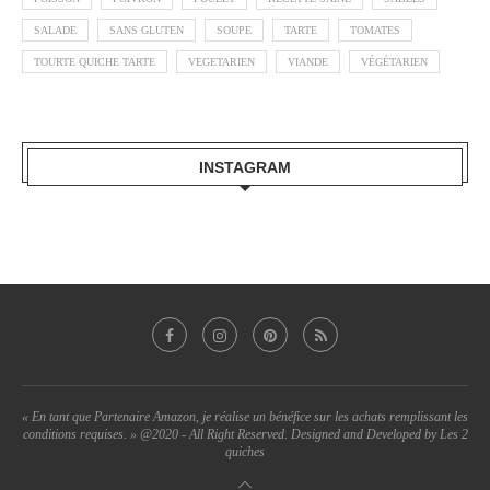
SALADE
SANS GLUTEN
SOUPE
TARTE
TOMATES
TOURTE QUICHE TARTE
VEGETARIEN
VIANDE
VÉGÉTARIEN
INSTAGRAM
« En tant que Partenaire Amazon, je réalise un bénéfice sur les achats remplissant les
conditions requises. » @2020 - All Right Reserved. Designed and Developed by Les 2
quiches