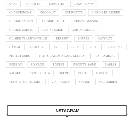
CAKE
CAROTTE
CAROTTES
CHAMPIGNON
CHAMPIGNONS
CHOCOLAT
COURGETTE
CUISINE DU MONDE
CUISINE ENFANT
CUISINE FACILE
CUISINE MAISON
CUISINE RAPIDE
CUISINE SAINE
CUISINE SIMPLE
CUISINE TRADITIONNELLE
DESSERT
ENTRÉE
GATEAUX
GÂTEAU
HEALTHY
HIVER
IG BAS
IGBAS
NOISETTES
PETITS FOURS
PETITS GATEAUX SANS GLUTEN
PLAT FAMILIAL
POISSON
POIVRON
POULET
RECETTE SAINE
SABLÉS
SALADE
SANS GLUTEN
SOUPE
TARTE
TOMATES
TOURTE QUICHE TARTE
VEGETARIEN
VIANDE
VÉGÉTARIEN
INSTAGRAM