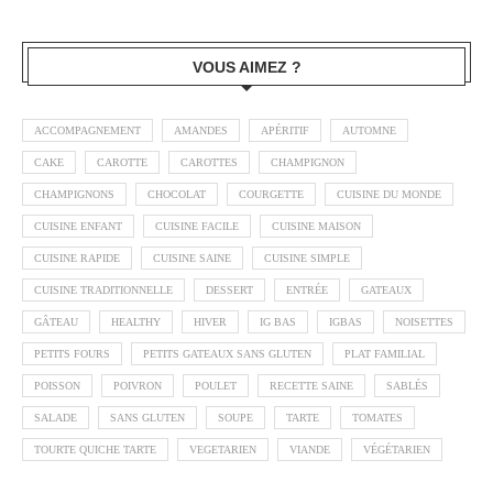
VOUS AIMEZ ?
ACCOMPAGNEMENT
AMANDES
APÉRITIF
AUTOMNE
CAKE
CAROTTE
CAROTTES
CHAMPIGNON
CHAMPIGNONS
CHOCOLAT
COURGETTE
CUISINE DU MONDE
CUISINE ENFANT
CUISINE FACILE
CUISINE MAISON
CUISINE RAPIDE
CUISINE SAINE
CUISINE SIMPLE
CUISINE TRADITIONNELLE
DESSERT
ENTRÉE
GATEAUX
GÂTEAU
HEALTHY
HIVER
IG BAS
IGBAS
NOISETTES
PETITS FOURS
PETITS GATEAUX SANS GLUTEN
PLAT FAMILIAL
POISSON
POIVRON
POULET
RECETTE SAINE
SABLÉS
SALADE
SANS GLUTEN
SOUPE
TARTE
TOMATES
TOURTE QUICHE TARTE
VEGETARIEN
VIANDE
VÉGÉTARIEN