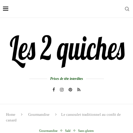
Prises de tête interdites
Home
Gourmandise
Le cassoulet traditionnel au confit de
canard
Gourmandise
Salé
Sans gluten