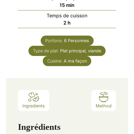
minutes
15
min
Temps de cuisson
heures
2
h
Portions:
6
Personnes
Type de plat:
Plat principal, viande
Cuisine:
A ma façon
Ingredients
Method
Ingrédients