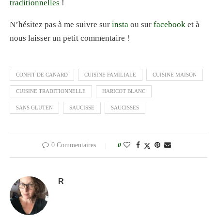
traditionnelles
!
N’hésitez pas à me suivre sur
insta
ou sur
facebook
et à
nous laisser un petit commentaire !
CONFIT DE CANARD
CUISINE FAMILIALE
CUISINE MAISON
CUISINE TRADITIONNELLE
HARICOT BLANC
SANS GLUTEN
SAUCISSE
SAUCISSES
0 Commentaires
0
R