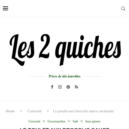
Prises de tête interdites
Home
Curiosité
Le poulet aux brocolis sauce cacahuète
Curiosité
Gourmandise
Salé
Sans gluten