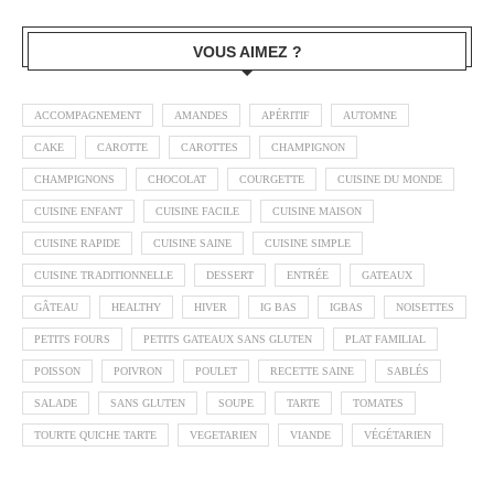
VOUS AIMEZ ?
ACCOMPAGNEMENT
AMANDES
APÉRITIF
AUTOMNE
CAKE
CAROTTE
CAROTTES
CHAMPIGNON
CHAMPIGNONS
CHOCOLAT
COURGETTE
CUISINE DU MONDE
CUISINE ENFANT
CUISINE FACILE
CUISINE MAISON
CUISINE RAPIDE
CUISINE SAINE
CUISINE SIMPLE
CUISINE TRADITIONNELLE
DESSERT
ENTRÉE
GATEAUX
GÂTEAU
HEALTHY
HIVER
IG BAS
IGBAS
NOISETTES
PETITS FOURS
PETITS GATEAUX SANS GLUTEN
PLAT FAMILIAL
POISSON
POIVRON
POULET
RECETTE SAINE
SABLÉS
SALADE
SANS GLUTEN
SOUPE
TARTE
TOMATES
TOURTE QUICHE TARTE
VEGETARIEN
VIANDE
VÉGÉTARIEN