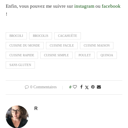
Enfin, vous pouvez me suivre sur
instagram
ou
facebook
!
BROCOLI
BROCOLIS
CACAHUÈTE
CUISINE DU MONDE
CUISINE FACILE
CUISINE MAISON
CUISINE RAPIDE
CUISINE SIMPLE
POULET
QUINOA
SANS GLUTEN
0 Commentaires
0
R