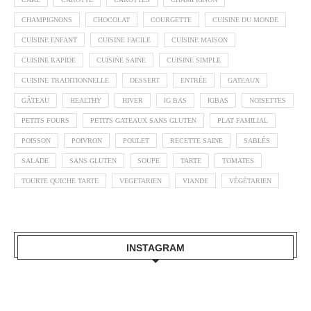
CHAMPIGNONS
CHOCOLAT
COURGETTE
CUISINE DU MONDE
CUISINE ENFANT
CUISINE FACILE
CUISINE MAISON
CUISINE RAPIDE
CUISINE SAINE
CUISINE SIMPLE
CUISINE TRADITIONNELLE
DESSERT
ENTRÉE
GATEAUX
GÂTEAU
HEALTHY
HIVER
IG BAS
IGBAS
NOISETTES
PETITS FOURS
PETITS GATEAUX SANS GLUTEN
PLAT FAMILIAL
POISSON
POIVRON
POULET
RECETTE SAINE
SABLÉS
SALADE
SANS GLUTEN
SOUPE
TARTE
TOMATES
TOURTE QUICHE TARTE
VEGETARIEN
VIANDE
VÉGÉTARIEN
INSTAGRAM