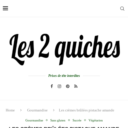
Prises de tête interdites
Home
Gourmandise
Les crèmes brûlées pistache amande
Gourmandise
Sans gluten
Sucrée
Végétarien