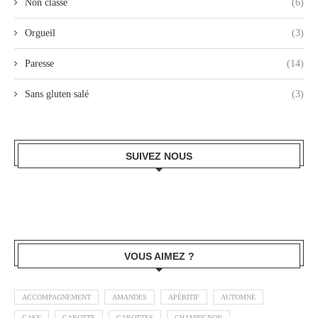
Non classé
(6)
Orgueil
(3)
Paresse
(14)
Sans gluten salé
(3)
SUIVEZ NOUS
VOUS AIMEZ ?
ACCOMPAGNEMENT
AMANDES
APÉRITIF
AUTOMNE
CAKE
CAROTTE
CAROTTES
CHAMPIGNON