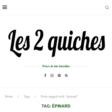
Prises de tête interdites
Home
Tags
Posts tagged with "épinard"
TAG:
ÉPINARD