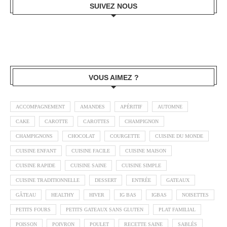
SUIVEZ NOUS
VOUS AIMEZ ?
ACCOMPAGNEMENT
AMANDES
APÉRITIF
AUTOMNE
CAKE
CAROTTE
CAROTTES
CHAMPIGNON
CHAMPIGNONS
CHOCOLAT
COURGETTE
CUISINE DU MONDE
CUISINE ENFANT
CUISINE FACILE
CUISINE MAISON
CUISINE RAPIDE
CUISINE SAINE
CUISINE SIMPLE
CUISINE TRADITIONNELLE
DESSERT
ENTRÉE
GATEAUX
GÂTEAU
HEALTHY
HIVER
IG BAS
IGBAS
NOISETTES
PETITS FOURS
PETITS GATEAUX SANS GLUTEN
PLAT FAMILIAL
POISSON
POIVRON
POULET
RECETTE SAINE
SABLÉS