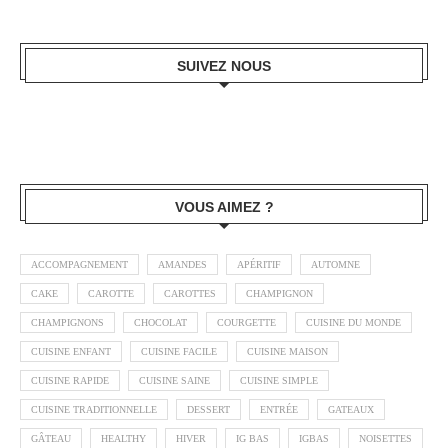
SUIVEZ NOUS
VOUS AIMEZ ?
ACCOMPAGNEMENT
AMANDES
APÉRITIF
AUTOMNE
CAKE
CAROTTE
CAROTTES
CHAMPIGNON
CHAMPIGNONS
CHOCOLAT
COURGETTE
CUISINE DU MONDE
CUISINE ENFANT
CUISINE FACILE
CUISINE MAISON
CUISINE RAPIDE
CUISINE SAINE
CUISINE SIMPLE
CUISINE TRADITIONNELLE
DESSERT
ENTRÉE
GATEAUX
GÂTEAU
HEALTHY
HIVER
IG BAS
IGBAS
NOISETTES