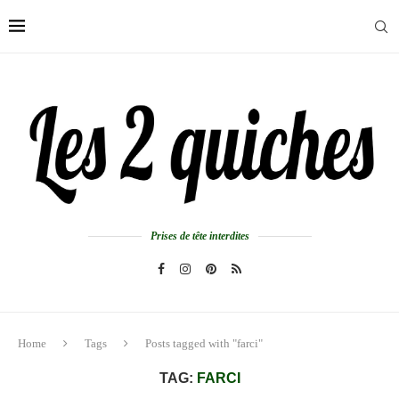
Prises de tête interdites
Home
Tags
Posts tagged with "farci"
TAG:
FARCI