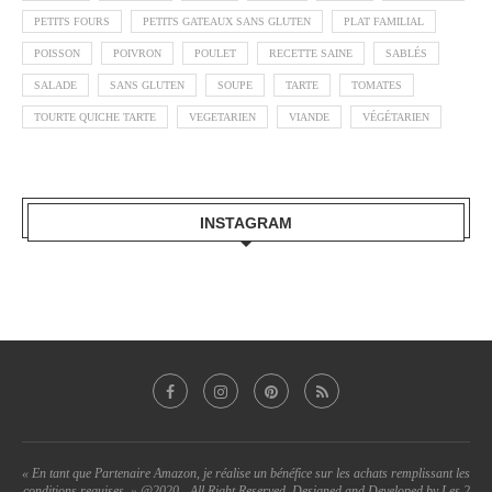
PETITS FOURS
PETITS GATEAUX SANS GLUTEN
PLAT FAMILIAL
POISSON
POIVRON
POULET
RECETTE SAINE
SABLÉS
SALADE
SANS GLUTEN
SOUPE
TARTE
TOMATES
TOURTE QUICHE TARTE
VEGETARIEN
VIANDE
VÉGÉTARIEN
INSTAGRAM
« En tant que Partenaire Amazon, je réalise un bénéfice sur les achats remplissant les
conditions requises. » @2020 - All Right Reserved. Designed and Developed by Les 2