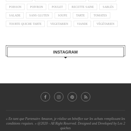
POISSON
POIVRON
POULET
RECETTE SAINE
SABLÉS
SALADE
SANS GLUTEN
SOUPE
TARTE
TOMATES
TOURTE QUICHE TARTE
VEGETARIEN
VIANDE
VÉGÉTARIEN
INSTAGRAM
« En tant que Partenaire Amazon, je réalise un bénéfice sur les achats remplissant les
conditions requises. » @2020 - All Right Reserved. Designed and Developed by Les 2
quiches