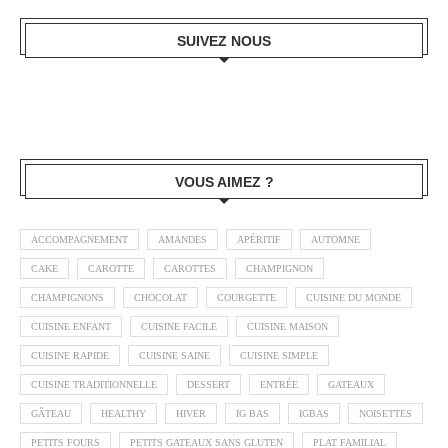
SUIVEZ NOUS
VOUS AIMEZ ?
ACCOMPAGNEMENT
AMANDES
APÉRITIF
AUTOMNE
CAKE
CAROTTE
CAROTTES
CHAMPIGNON
CHAMPIGNONS
CHOCOLAT
COURGETTE
CUISINE DU MONDE
CUISINE ENFANT
CUISINE FACILE
CUISINE MAISON
CUISINE RAPIDE
CUISINE SAINE
CUISINE SIMPLE
CUISINE TRADITIONNELLE
DESSERT
ENTRÉE
GATEAUX
GÂTEAU
HEALTHY
HIVER
IG BAS
IGBAS
NOISETTES
PETITS FOURS
PETITS GATEAUX SANS GLUTEN
PLAT FAMILIAL