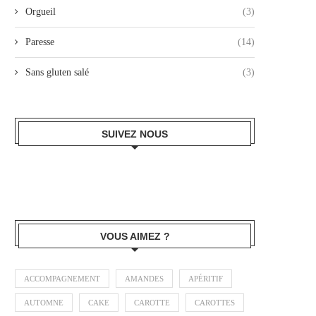
Orgueil
(3)
Paresse
(14)
Sans gluten salé
(3)
SUIVEZ NOUS
VOUS AIMEZ ?
ACCOMPAGNEMENT
AMANDES
APÉRITIF
AUTOMNE
CAKE
CAROTTE
CAROTTES