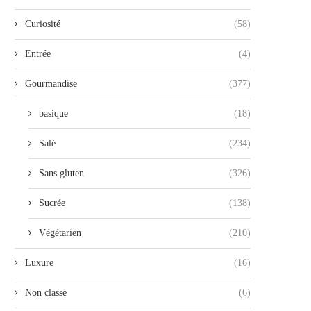
Curiosité
(58)
Entrée
(4)
Gourmandise
(377)
basique
(18)
Salé
(234)
Sans gluten
(326)
Sucrée
(138)
Végétarien
(210)
Luxure
(16)
Non classé
(6)