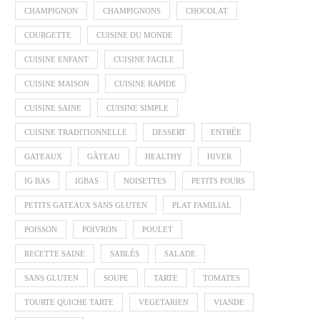
CHAMPIGNON
CHAMPIGNONS
CHOCOLAT
COURGETTE
CUISINE DU MONDE
CUISINE ENFANT
CUISINE FACILE
CUISINE MAISON
CUISINE RAPIDE
CUISINE SAINE
CUISINE SIMPLE
CUISINE TRADITIONNELLE
DESSERT
ENTRÉE
GATEAUX
GÂTEAU
HEALTHY
HIVER
IG BAS
IGBAS
NOISETTES
PETITS FOURS
PETITS GATEAUX SANS GLUTEN
PLAT FAMILIAL
POISSON
POIVRON
POULET
RECETTE SAINE
SABLÉS
SALADE
SANS GLUTEN
SOUPE
TARTE
TOMATES
TOURTE QUICHE TARTE
VEGETARIEN
VIANDE