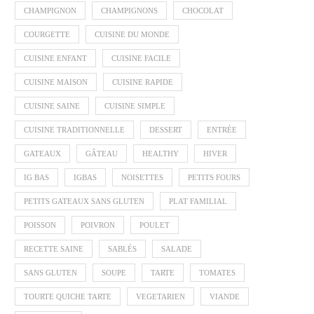
CHAMPIGNON
CHAMPIGNONS
CHOCOLAT
COURGETTE
CUISINE DU MONDE
CUISINE ENFANT
CUISINE FACILE
CUISINE MAISON
CUISINE RAPIDE
CUISINE SAINE
CUISINE SIMPLE
CUISINE TRADITIONNELLE
DESSERT
ENTRÉE
GATEAUX
GÂTEAU
HEALTHY
HIVER
IG BAS
IGBAS
NOISETTES
PETITS FOURS
PETITS GATEAUX SANS GLUTEN
PLAT FAMILIAL
POISSON
POIVRON
POULET
RECETTE SAINE
SABLÉS
SALADE
SANS GLUTEN
SOUPE
TARTE
TOMATES
TOURTE QUICHE TARTE
VEGETARIEN
VIANDE