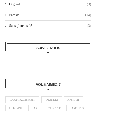
Orgueil
(3)
Paresse
(14)
Sans gluten salé
(3)
SUIVEZ NOUS
VOUS AIMEZ ?
ACCOMPAGNEMENT
AMANDES
APÉRITIF
AUTOMNE
CAKE
CAROTTE
CAROTTES