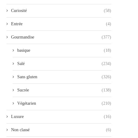
Curiosité
(58)
Entrée
(4)
Gourmandise
(377)
basique
(18)
Salé
(234)
Sans gluten
(326)
Sucrée
(138)
Végétarien
(210)
Luxure
(16)
Non classé
(6)