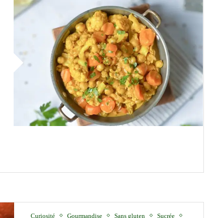
Curiosité
Gourmandise
Sans gluten
Sucrée