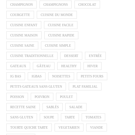
CHAMPIGNON
CHAMPIGNONS
CHOCOLAT
COURGETTE
CUISINE DU MONDE
CUISINE ENFANT
CUISINE FACILE
CUISINE MAISON
CUISINE RAPIDE
CUISINE SAINE
CUISINE SIMPLE
CUISINE TRADITIONNELLE
DESSERT
ENTRÉE
GATEAUX
GÂTEAU
HEALTHY
HIVER
IG BAS
IGBAS
NOISETTES
PETITS FOURS
PETITS GATEAUX SANS GLUTEN
PLAT FAMILIAL
POISSON
POIVRON
POULET
RECETTE SAINE
SABLÉS
SALADE
SANS GLUTEN
SOUPE
TARTE
TOMATES
TOURTE QUICHE TARTE
VEGETARIEN
VIANDE