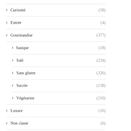
Curiosité
(58)
Entrée
(4)
Gourmandise
(377)
basique
(18)
Salé
(234)
Sans gluten
(326)
Sucrée
(138)
Végétarien
(210)
Luxure
(16)
Non classé
(6)