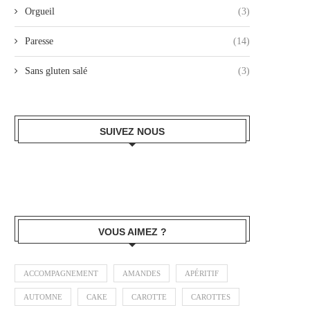
Orgueil
(3)
Paresse
(14)
Sans gluten salé
(3)
SUIVEZ NOUS
VOUS AIMEZ ?
ACCOMPAGNEMENT
AMANDES
APÉRITIF
AUTOMNE
CAKE
CAROTTE
CAROTTES