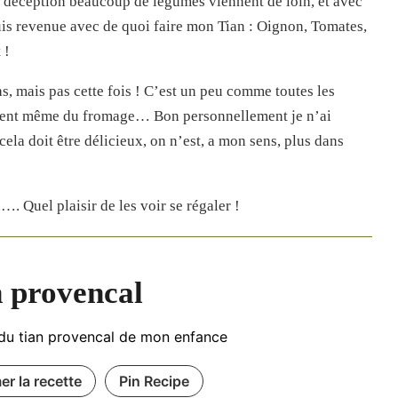
e déception beaucoup de légumes viennent de loin, et avec
uis revenue avec de quoi faire mon Tian : Oignon, Tomates,
 !
, mais pas cette fois ! C’est un peu comme toutes les
ettent même du fromage… Bon personnellement je n’ai
la doit être délicieux, on n’est, a mon sens, plus dans
…. Quel plaisir de les voir se régaler !
 provencal
du tian provencal de mon enfance
er la recette
Pin Recipe