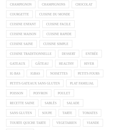
CHAMPIGNON
CHAMPIGNONS
CHOCOLAT
COURGETTE
CUISINE DU MONDE
CUISINE ENFANT
CUISINE FACILE
CUISINE MAISON
CUISINE RAPIDE
CUISINE SAINE
CUISINE SIMPLE
CUISINE TRADITIONNELLE
DESSERT
ENTRÉE
GATEAUX
GÂTEAU
HEALTHY
HIVER
IG BAS
IGBAS
NOISETTES
PETITS FOURS
PETITS GATEAUX SANS GLUTEN
PLAT FAMILIAL
POISSON
POIVRON
POULET
RECETTE SAINE
SABLÉS
SALADE
SANS GLUTEN
SOUPE
TARTE
TOMATES
TOURTE QUICHE TARTE
VEGETARIEN
VIANDE