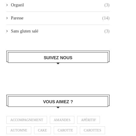
Orgueil
(3)
Paresse
(14)
Sans gluten salé
(3)
SUIVEZ NOUS
VOUS AIMEZ ?
ACCOMPAGNEMENT
AMANDES
APÉRITIF
AUTOMNE
CAKE
CAROTTE
CAROTTES