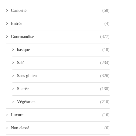
Curiosité
(58)
Entrée
(4)
Gourmandise
(377)
basique
(18)
Salé
(234)
Sans gluten
(326)
Sucrée
(138)
Végétarien
(210)
Luxure
(16)
Non classé
(6)