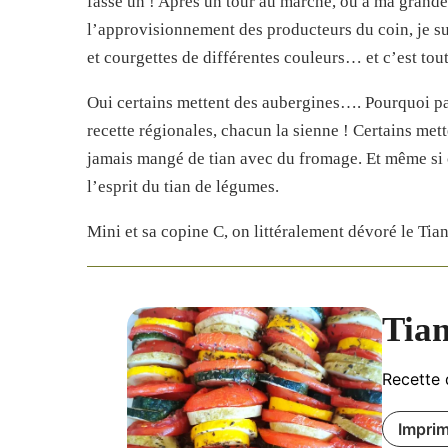
fasse un ! Après un tour au marché, où a ma grand
l’approvisionnement des producteurs du coin, je s
et courgettes de différentes couleurs… et c’est tout
Oui certains mettent des aubergines…. Pourquoi pas
recette régionales, chacun la sienne ! Certains m
jamais mangé de tian avec du fromage. Et même si ce
l’esprit du tian de légumes.
Mini et sa copine C, on littéralement dévoré le Tian
Tian
Recette 
Imprim