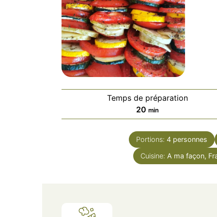
Temps de préparation
minutes
20
min
Portions:
4
personnes
Cuisine:
A ma façon, Fr