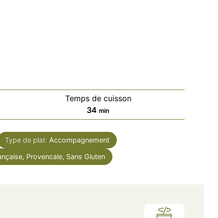
Temps de cuisson
minutes
34
min
Type de plat:
Accompagnement
ançaise, Provencale, Sans Gluten