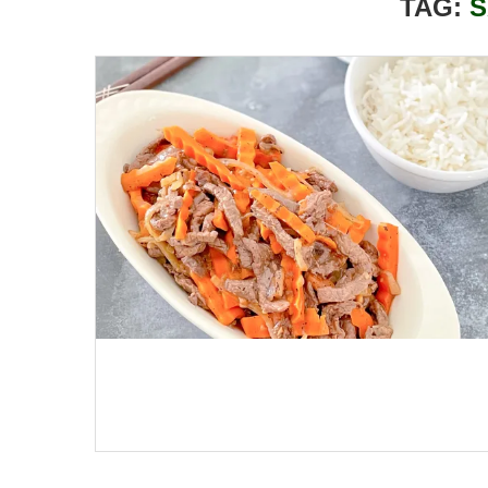
TAG:
S