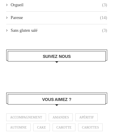
Orgueil
(3)
Paresse
(14)
Sans gluten salé
(3)
SUIVEZ NOUS
VOUS AIMEZ ?
ACCOMPAGNEMENT
AMANDES
APÉRITIF
AUTOMNE
CAKE
CAROTTE
CAROTTES