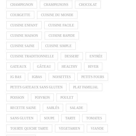
CHAMPIGNON
CHAMPIGNONS
CHOCOLAT
COURGETTE
CUISINE DU MONDE
CUISINE ENFANT
CUISINE FACILE
CUISINE MAISON
CUISINE RAPIDE
CUISINE SAINE
CUISINE SIMPLE
CUISINE TRADITIONNELLE
DESSERT
ENTRÉE
GATEAUX
GÂTEAU
HEALTHY
HIVER
IG BAS
IGBAS
NOISETTES
PETITS FOURS
PETITS GATEAUX SANS GLUTEN
PLAT FAMILIAL
POISSON
POIVRON
POULET
RECETTE SAINE
SABLÉS
SALADE
SANS GLUTEN
SOUPE
TARTE
TOMATES
TOURTE QUICHE TARTE
VEGETARIEN
VIANDE