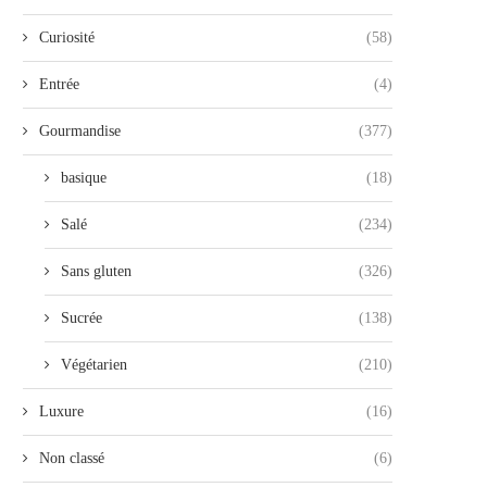
Curiosité
(58)
Entrée
(4)
Gourmandise
(377)
basique
(18)
Salé
(234)
Sans gluten
(326)
Sucrée
(138)
Végétarien
(210)
Luxure
(16)
Non classé
(6)