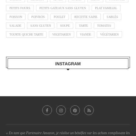
PETITS FOURS
PETITS GATEAUX SANS GLUTEN
PLAT FAMILIAL
POISSON
POIVRON
POULET
RECETTE SAINE
SABLÉS
SALADE
SANS GLUTEN
SOUPE
TARTE
TOMATES
TOURTE QUICHE TARTE
VEGETARIEN
VIANDE
VÉGÉTARIEN
INSTAGRAM
« En tant que Partenaire Amazon, je réalise un bénéfice sur les achats remplissant les