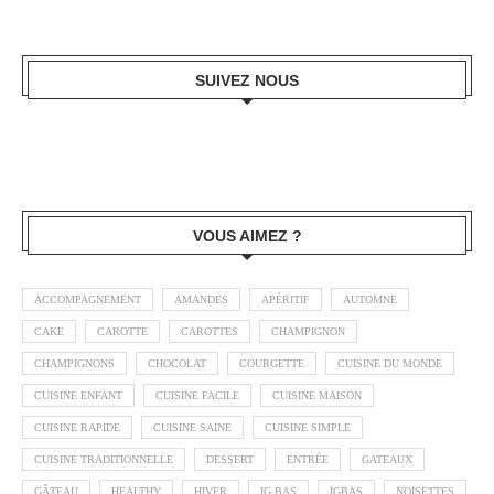
SUIVEZ NOUS
VOUS AIMEZ ?
ACCOMPAGNEMENT
AMANDES
APÉRITIF
AUTOMNE
CAKE
CAROTTE
CAROTTES
CHAMPIGNON
CHAMPIGNONS
CHOCOLAT
COURGETTE
CUISINE DU MONDE
CUISINE ENFANT
CUISINE FACILE
CUISINE MAISON
CUISINE RAPIDE
CUISINE SAINE
CUISINE SIMPLE
CUISINE TRADITIONNELLE
DESSERT
ENTRÉE
GATEAUX
GÂTEAU
HEALTHY
HIVER
IG BAS
IGBAS
NOISETTES