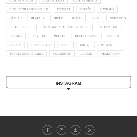
CUISINE RAPIDE
CUISINE SAINE
CUISINE SIMPLE
CUISINE TRADITIONNELLE
DESSERT
ENTRÉE
GATEAUX
GÂTEAU
HEALTHY
HIVER
IG BAS
IGBAS
NOISETTES
PETITS FOURS
PETITS GATEAUX SANS GLUTEN
PLAT FAMILIAL
POISSON
POIVRON
POULET
RECETTE SAINE
SABLÉS
SALADE
SANS GLUTEN
SOUPE
TARTE
TOMATES
TOURTE QUICHE TARTE
VEGETARIEN
VIANDE
VÉGÉTARIEN
INSTAGRAM