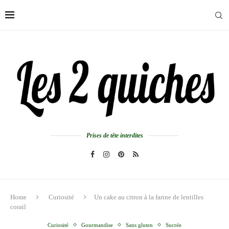
Prises de tête interdites
Home
Curiosité
Un cake au citron à la farine de lentilles
corail
Curiosité
Gourmandise
Sans gluten
Sucrée