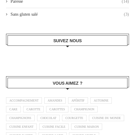
Paresse
(14)
Sans gluten salé
(3)
SUIVEZ NOUS
VOUS AIMEZ ?
ACCOMPAGNEMENT
AMANDES
APÉRITIF
AUTOMNE
CAKE
CAROTTE
CAROTTES
CHAMPIGNON
CHAMPIGNONS
CHOCOLAT
COURGETTE
CUISINE DU MONDE
CUISINE ENFANT
CUISINE FACILE
CUISINE MAISON