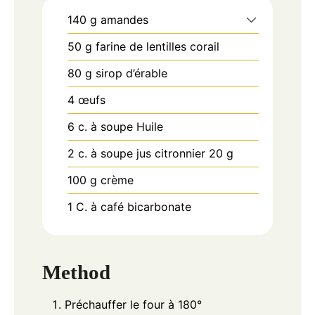
140
g
amandes
50
g
farine de lentilles corail
80
g
sirop d’érable
4
œufs
6
c.
à soupe Huile
2
c.
à soupe jus citronnier 20 g
100
g
crème
1
C.
à café bicarbonate
Method
Préchauffer le four à 180°