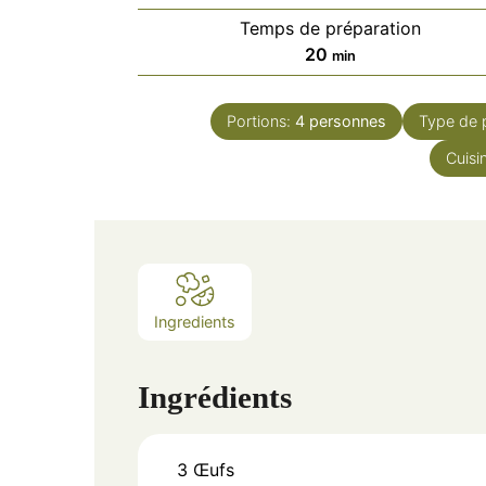
Temps de préparation
minutes
20
min
Portions:
4
personnes
Type de 
Cuisi
Ingredients
Ingrédients
3
Œufs