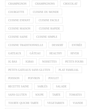
CHAMPIGNON
CHAMPIGNONS
CHOCOLAT
COURGETTE
CUISINE DU MONDE
CUISINE ENFANT
CUISINE FACILE
CUISINE MAISON
CUISINE RAPIDE
CUISINE SAINE
CUISINE SIMPLE
CUISINE TRADITIONNELLE
DESSERT
ENTRÉE
GATEAUX
GÂTEAU
HEALTHY
HIVER
IG BAS
IGBAS
NOISETTES
PETITS FOURS
PETITS GATEAUX SANS GLUTEN
PLAT FAMILIAL
POISSON
POIVRON
POULET
RECETTE SAINE
SABLÉS
SALADE
SANS GLUTEN
SOUPE
TARTE
TOMATES
TOURTE QUICHE TARTE
VEGETARIEN
VIANDE