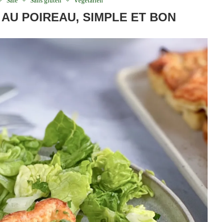
Salé
Sans gluten
Végétarien
 AU POIREAU, SIMPLE ET BON