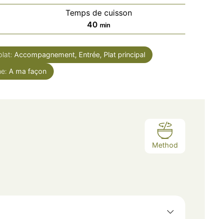
Temps de cuisson
minutes
40
min
plat:
Accompagnement, Entrée, Plat principal
ne:
A ma façon
Method