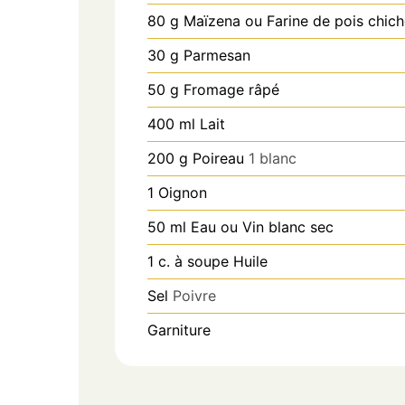
80
g
Maïzena ou Farine de pois chich
30
g
Parmesan
50
g
Fromage râpé
400
ml
Lait
200
g
Poireau
1 blanc
1
Oignon
50
ml
Eau ou Vin blanc sec
1
c. à soupe
Huile
Sel
Poivre
Garniture