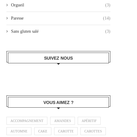
Orgueil
(3)
Paresse
(14)
Sans gluten salé
(3)
SUIVEZ NOUS
VOUS AIMEZ ?
ACCOMPAGNEMENT
AMANDES
APÉRITIF
AUTOMNE
CAKE
CAROTTE
CAROTTES