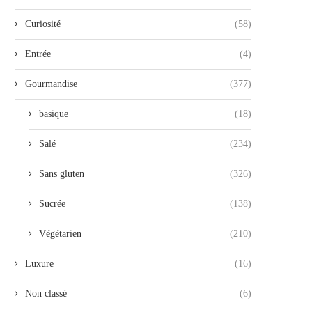
Curiosité
(58)
Entrée
(4)
Gourmandise
(377)
basique
(18)
Salé
(234)
Sans gluten
(326)
Sucrée
(138)
Végétarien
(210)
Luxure
(16)
Non classé
(6)