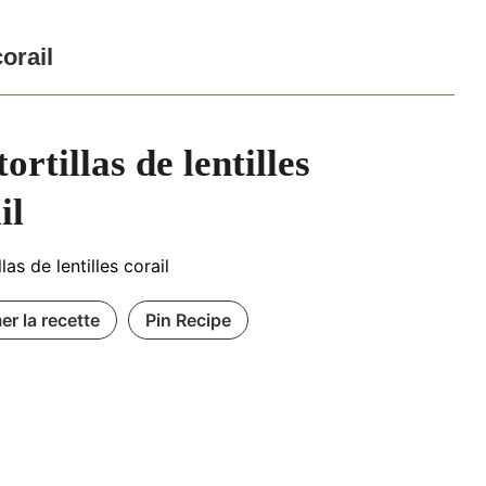
corail
tortillas de lentilles
il
llas de lentilles corail
er la recette
Pin Recipe