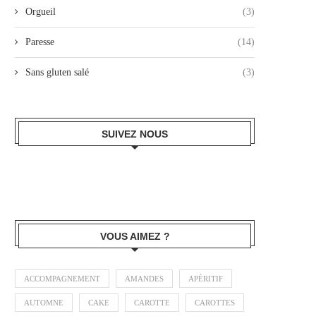
Orgueil
(3)
Paresse
(14)
Sans gluten salé
(3)
SUIVEZ NOUS
VOUS AIMEZ ?
ACCOMPAGNEMENT
AMANDES
APÉRITIF
AUTOMNE
CAKE
CAROTTE
CAROTTES