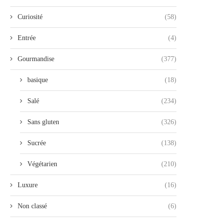
Curiosité
(58)
Entrée
(4)
Gourmandise
(377)
basique
(18)
Salé
(234)
Sans gluten
(326)
Sucrée
(138)
Végétarien
(210)
Luxure
(16)
Non classé
(6)