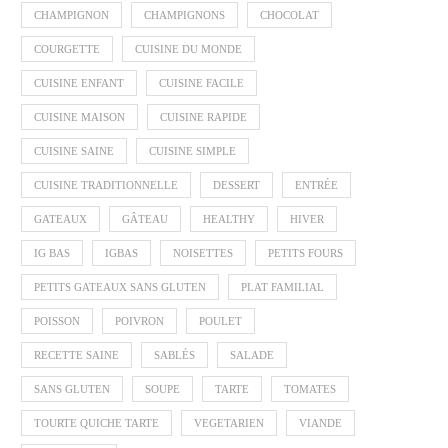
CHAMPIGNON
CHAMPIGNONS
CHOCOLAT
COURGETTE
CUISINE DU MONDE
CUISINE ENFANT
CUISINE FACILE
CUISINE MAISON
CUISINE RAPIDE
CUISINE SAINE
CUISINE SIMPLE
CUISINE TRADITIONNELLE
DESSERT
ENTRÉE
GATEAUX
GÂTEAU
HEALTHY
HIVER
IG BAS
IGBAS
NOISETTES
PETITS FOURS
PETITS GATEAUX SANS GLUTEN
PLAT FAMILIAL
POISSON
POIVRON
POULET
RECETTE SAINE
SABLÉS
SALADE
SANS GLUTEN
SOUPE
TARTE
TOMATES
TOURTE QUICHE TARTE
VEGETARIEN
VIANDE