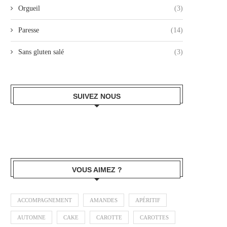
Orgueil
(3)
Paresse
(14)
Sans gluten salé
(3)
SUIVEZ NOUS
VOUS AIMEZ ?
ACCOMPAGNEMENT
AMANDES
APÉRITIF
AUTOMNE
CAKE
CAROTTE
CAROTTES