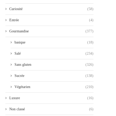
Curiosité
(58)
Entrée
(4)
Gourmandise
(377)
basique
(18)
Salé
(234)
Sans gluten
(326)
Sucrée
(138)
Végétarien
(210)
Luxure
(16)
Non classé
(6)