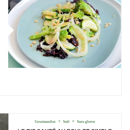
Gourmandise
Salé
Sans gluten