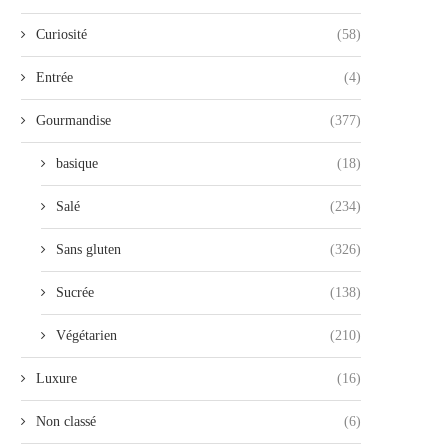
Curiosité
(58)
Entrée
(4)
Gourmandise
(377)
basique
(18)
Salé
(234)
Sans gluten
(326)
Sucrée
(138)
Végétarien
(210)
Luxure
(16)
Non classé
(6)