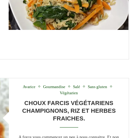
Avarice
Gourmandise
Salé
Sans gluten
Végétarien
CHOUX FARCIS VÉGÉTARIENS
CHAMPIGNONS, RIZ ET HERBES
FRAICHES.
A force vous commencez un peu à nous connaitre. Et non