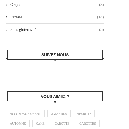
Orgueil
(3)
Paresse
(14)
Sans gluten salé
(3)
SUIVEZ NOUS
VOUS AIMEZ ?
ACCOMPAGNEMENT
AMANDES
APÉRITIF
AUTOMNE
CAKE
CAROTTE
CAROTTES