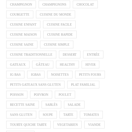
CHAMPIGNON
CHAMPIGNONS
CHOCOLAT
COURGETTE
CUISINE DU MONDE
CUISINE ENFANT
CUISINE FACILE
CUISINE MAISON
CUISINE RAPIDE
CUISINE SAINE
CUISINE SIMPLE
CUISINE TRADITIONNELLE
DESSERT
ENTRÉE
GATEAUX
GÂTEAU
HEALTHY
HIVER
IG BAS
IGBAS
NOISETTES
PETITS FOURS
PETITS GATEAUX SANS GLUTEN
PLAT FAMILIAL
POISSON
POIVRON
POULET
RECETTE SAINE
SABLÉS
SALADE
SANS GLUTEN
SOUPE
TARTE
TOMATES
TOURTE QUICHE TARTE
VEGETARIEN
VIANDE