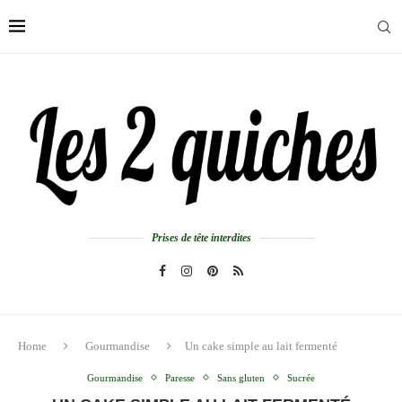
Prises de tête interdites
Home
Gourmandise
Un cake simple au lait fermenté
Gourmandise
Paresse
Sans gluten
Sucrée