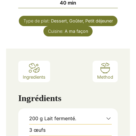
minutes
40
min
Type de plat:
Dessert, Goûter, Petit déjeuner
Cuisine:
A ma façon
Ingredients
Method
Ingrédients
200
g
Lait fermenté.
3
œufs