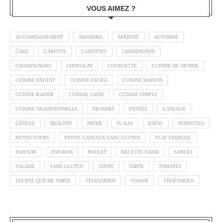
VOUS AIMEZ ?
ACCOMPAGNEMENT
AMANDES
APÉRITIF
AUTOMNE
CAKE
CAROTTE
CAROTTES
CHAMPIGNON
CHAMPIGNONS
CHOCOLAT
COURGETTE
CUISINE DU MONDE
CUISINE ENFANT
CUISINE FACILE
CUISINE MAISON
CUISINE RAPIDE
CUISINE SAINE
CUISINE SIMPLE
CUISINE TRADITIONNELLE
DESSERT
ENTRÉE
GATEAUX
GÂTEAU
HEALTHY
HIVER
IG BAS
IGBAS
NOISETTES
PETITS FOURS
PETITS GATEAUX SANS GLUTEN
PLAT FAMILIAL
POISSON
POIVRON
POULET
RECETTE SAINE
SABLÉS
SALADE
SANS GLUTEN
SOUPE
TARTE
TOMATES
TOURTE QUICHE TARTE
VEGETARIEN
VIANDE
VÉGÉTARIEN