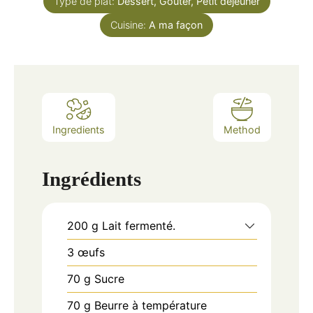
Type de plat:
Dessert, Goûter, Petit déjeuner
Cuisine:
A ma façon
Ingredients
Method
Ingrédients
200
g
Lait fermenté.
3
œufs
70
g
Sucre
70
g
Beurre à température