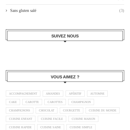
Sans gluten salé
(3)
SUIVEZ NOUS
VOUS AIMEZ ?
ACCOMPAGNEMENT
AMANDES
APÉRITIF
AUTOMNE
CAKE
CAROTTE
CAROTTES
CHAMPIGNON
CHAMPIGNONS
CHOCOLAT
COURGETTE
CUISINE DU MONDE
CUISINE ENFANT
CUISINE FACILE
CUISINE MAISON
CUISINE RAPIDE
CUISINE SAINE
CUISINE SIMPLE