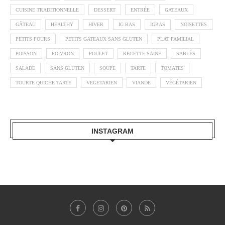
CUISINE TRADITIONNELLE
DESSERT
ENTRÉE
GATEAUX
GÂTEAU
HEALTHY
HIVER
IG BAS
IGBAS
NOISETTES
PETITS FOURS
PETITS GATEAUX SANS GLUTEN
PLAT FAMILIAL
POISSON
POIVRON
POULET
RECETTE SAINE
SABLÉS
SALADE
SANS GLUTEN
SOUPE
TARTE
TOMATES
TOURTE QUICHE TARTE
VEGETARIEN
VIANDE
VÉGÉTARIEN
INSTAGRAM