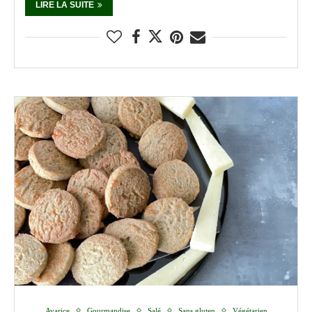
LIRE LA SUITE
Avarice
Gourmandise
Salé
Sans gluten
Végétarien