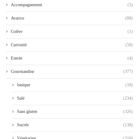
Accompagnement
(5)
Avarice
(88)
Colère
(1)
Curiosité
(58)
Entrée
(4)
Gourmandise
(377)
basique
(18)
Salé
(234)
Sans gluten
(326)
Sucrée
(138)
Végétarien
(210)