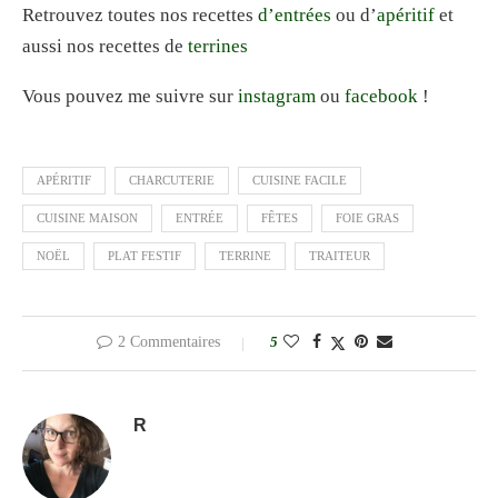
Retrouvez toutes nos recettes
d’entrées
ou d’
apéritif
et
aussi nos recettes de
terrines
Vous pouvez me suivre sur
instagram
ou
facebook
!
APÉRITIF
CHARCUTERIE
CUISINE FACILE
CUISINE MAISON
ENTRÉE
FÊTES
FOIE GRAS
NOËL
PLAT FESTIF
TERRINE
TRAITEUR
2 Commentaires
5
R