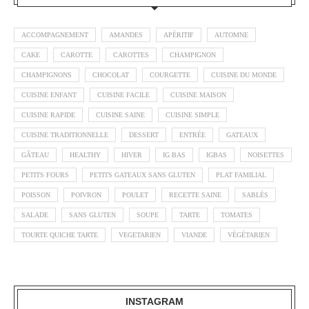
ACCOMPAGNEMENT
AMANDES
APÉRITIF
AUTOMNE
CAKE
CAROTTE
CAROTTES
CHAMPIGNON
CHAMPIGNONS
CHOCOLAT
COURGETTE
CUISINE DU MONDE
CUISINE ENFANT
CUISINE FACILE
CUISINE MAISON
CUISINE RAPIDE
CUISINE SAINE
CUISINE SIMPLE
CUISINE TRADITIONNELLE
DESSERT
ENTRÉE
GATEAUX
GÂTEAU
HEALTHY
HIVER
IG BAS
IGBAS
NOISETTES
PETITS FOURS
PETITS GATEAUX SANS GLUTEN
PLAT FAMILIAL
POISSON
POIVRON
POULET
RECETTE SAINE
SABLÉS
SALADE
SANS GLUTEN
SOUPE
TARTE
TOMATES
TOURTE QUICHE TARTE
VEGETARIEN
VIANDE
VÉGÉTARIEN
INSTAGRAM