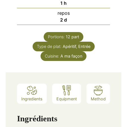
heure
1
h
repos
days
2
d
Portions:
12
part
Type de plat:
Apéritif, Entrée
Cuisine:
A ma façon
Ingredients
Equipment
Method
Ingrédients