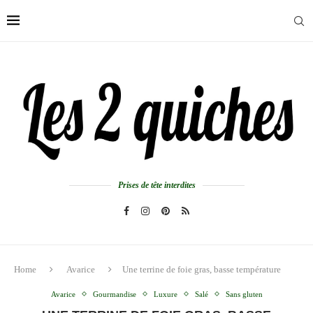
Prises de tête interdites
Home
Avarice
Une terrine de foie gras, basse température
Avarice
Gourmandise
Luxure
Salé
Sans gluten